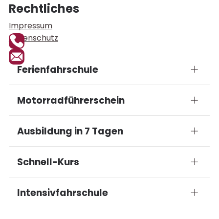
Rechtliches
Impressum
Datenschutz
Ferienfahrschule
Emmerich am Rhein
Motorradführerschein
Geldern
Goch
Emmerich am Rhein
Ausbildung in 7 Tagen
Kleve
Geldern
Rees
Goch
Emmerich
Schnell-Kurs
Kleve
Kleve
Rees
Emmerich
Intensivfahrschule
Kleve