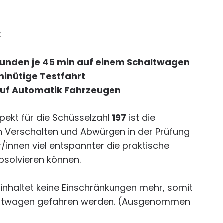
Führerscheinausbildu
Fahrzeuge
Ferienintensivausbild
:
Auffrischungskurse fü
tunden je 45 min auf einem Schaltwagen
inütige Testfahrt
auf Automatik Fahrzeugen
spekt für die Schüsselzahl
197
ist die
in Verschalten und Abwürgen in der Prüfung
r/innen viel entspannter die praktische
bsolvieren können.
inhaltet keine Einschränkungen mehr, somit
altwagen gefahren werden. (Ausgenommen