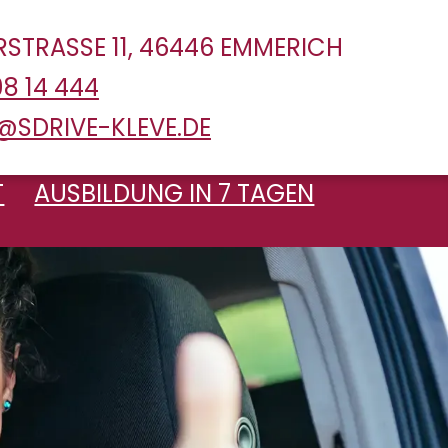
STRASSE 11, 46446 EMMERICH
8 14 444
@SDRIVE-KLEVE.DE
T
AUSBILDUNG IN 7 TAGEN