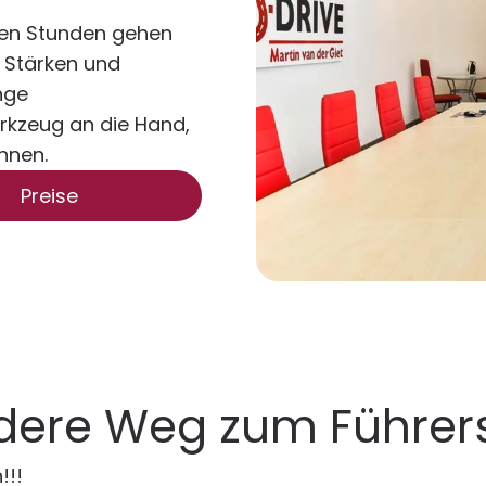
hen Stunden gehen
n Stärken und
nge
rkzeug an die Hand,
nnen.
Preise
ndere Weg zum Führer
!!!