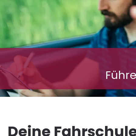
A
Führe
Deine Fahrschul