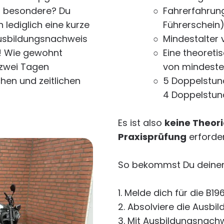
s besondere? Du
Fahrerfahrung
 lediglich eine kurze
Führerschein
Ausbildungsnachweis
Mindestalter 
! Wie gewohnt
Eine theoret
 zwei Tagen
von mindesten
hen und zeitlichen
5 Doppelstun
4 Doppelstund
Es ist also
keine Theor
Praxisprüfung
erforder
So bekommst Du deinen 
1. Melde dich für die B1
2. Absolviere die Ausbil
3. Mit Ausbildungsnac