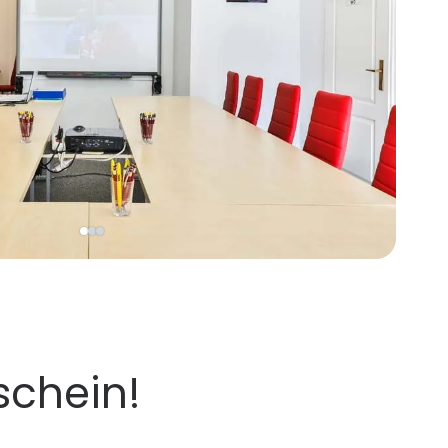
Home
Fahrschule
Kostenvoranschläge
in Kleve
schein!
Führerschein klassisc
in Emmerich