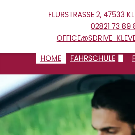
FLURSTRASSE 2
,
47533 KL
02821 73 89
OFFICE@SDRIVE-KLEVE
HOME
FAHRSCHULE
in Kleve
in Emmerich
F
Fahrzeuge
F
F