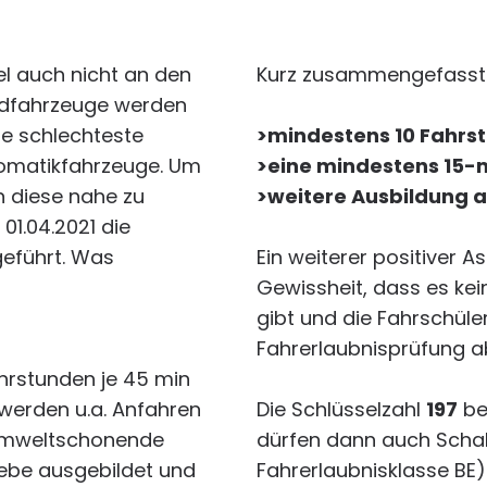
el auch nicht an den
Kurz zusammengefasst
ridfahrzeuge werden
ie schlechteste
>mindestens 10 Fahrs
tomatikfahrzeuge. Um
>eine mindestens 15-m
n diese nahe zu
>weitere Ausbildung 
01.04.2021 die
geführt. Was
Ein weiterer positiver A
Gewissheit, dass es ke
gibt und die Fahrschüle
Fahrerlaubnisprüfung a
hrstunden je 45 min
 werden u.a. Anfahren
Die Schlüsselzahl
197
be
 umweltschonende
dürfen dann auch Sch
iebe ausgebildet und
Fahrerlaubnisklasse BE)