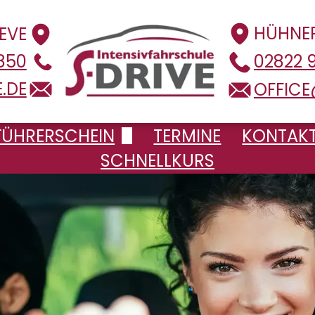
HÜHNER
EVE
 850
02822 9
.DE
OFFICE
FÜHRERSCHEIN
TERMINE
KONTAK
SCHNELLKURS
Kostenvoranschläge
ührerschein klassisch
ührerscheinausbildung in 7 Tagen
erienintensivausbildung